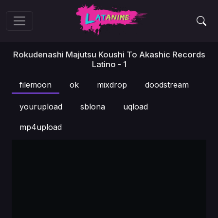
Rokudenashi Majutsu Koushi To Akashic Records
Latino - 1
filemoon
ok
mixdrop
doodstream
yourupload
sblona
uqload
mp4upload