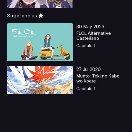
Sugerencias
30 May 2023
FLCL Alternative
Castellano
Capitulo 1
27 Jul 2020
Munto: Toki no Kabe
wo Koete
Capitulo 1
08 Jun 2023
Kami-tachi ni
Hirowareta Otoko
Latino
Capitulo 1