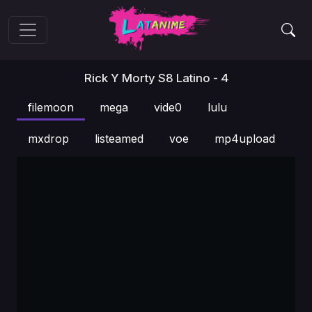
Rick Y Morty S8 Latino - 4
filemoon
mega
vide0
lulu
mxdrop
listeamed
voe
mp4upload