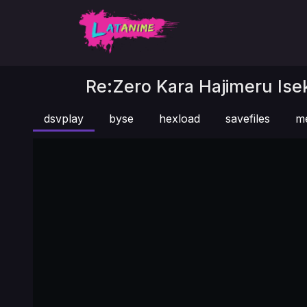
Re:Zero Kara Hajimeru Isek
dsvplay
byse
hexload
savefiles
m