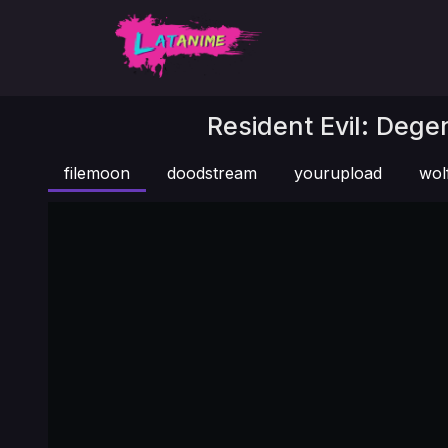
Resident Evil: Degen
filemoon
doodstream
yourupload
wol