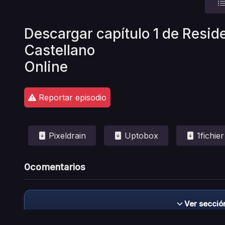
Descargar capítulo 1 de Resid
Castellano
Online
Reportar episodio
Pixeldrain
Uptobox
1fichier
0
comentarios
Ver secció