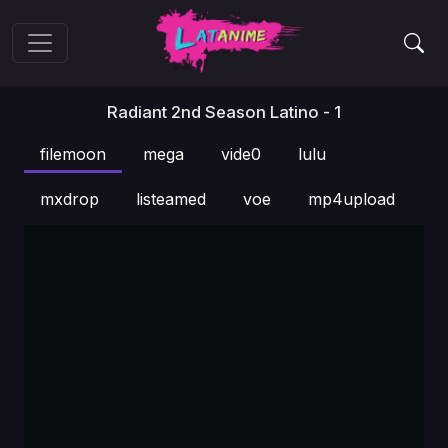
Radiant 2nd Season Latino - 1
filemoon
mega
vide0
lulu
mxdrop
listeamed
voe
mp4upload