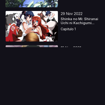
29 Nov 2022
Shinka no Mi: Shiranai
Uchi ni Kachigumi...
Capitulo 1
19 Nov 2021
Hit wo Nerae!
Capitulo 1
26 Jul 2025
Tougen Anki
Castellano
Capitulo 1