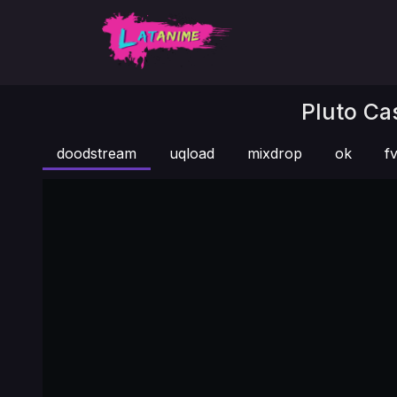
Pluto Cas
doodstream
uqload
mixdrop
ok
fv