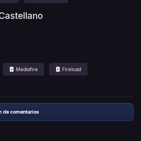
 Castellano
Mediafire
Fireload
n de comentarios
almacena ningún archivo/video en sus servidores, ni enlaz