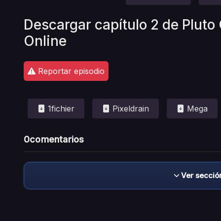
Descargar capítulo 2 de Pluto
Online
Reportar episodio
1fichier
Pixeldrain
Mega
0
comentarios
Ver secció
Descargo de responsabilidad: este sitio no 