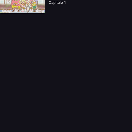
Capitulo 1
a directamente. Ningun video se encuentra