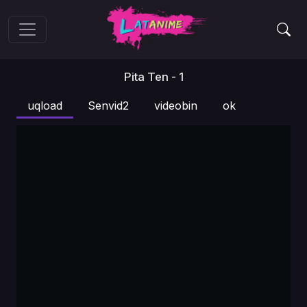
Pita Ten - 1
uqload
Senvid2
videobin
ok