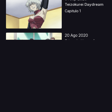
Teizokurei Daydream
Capitulo 1
20 Ago 2020
Triangle Heart: Sweet
Songs Forever
Capitulo 1
18 Feb 2023
Sword Art Online
Movie: Ordinal Scale
La...
Capitulo 1
18 Dic 2022