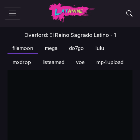
Overlord: El Reino Sagrado Latino - 1
filemoon
mega
do7go
lulu
mxdrop
listeamed
voe
mp4upload