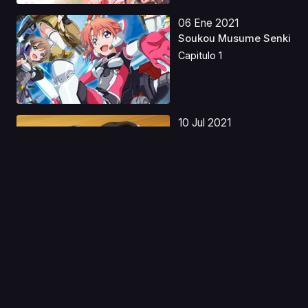
06 Ene 2021
Soukou Musume Senki
Capitulo 1
10 Jul 2021
Azur Lane: Bisoku
Zenshin! Especial
Capitulo 1
11 Dic 2021
Dragon Ball Z: Los
rivales más
poderoso...
Capitulo 1