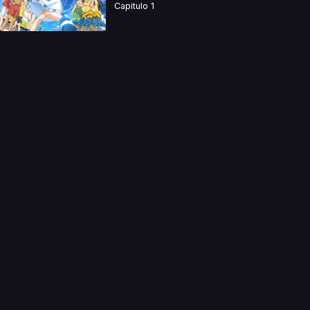
Capitulo 1
a directamente. Ningun video se encuentra