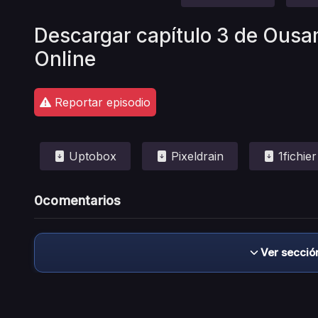
Descargar capítulo 3 de Ousa
Online
Reportar episodio
Uptobox
Pixeldrain
1fichier
0
comentarios
Ver secció
Descargo de responsabilidad: este sitio no 