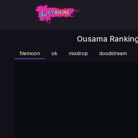
Ousama Ranking 
filemoon
ok
mixdrop
doodstream