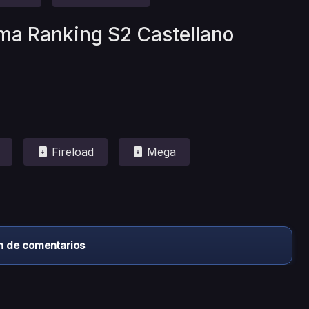
ma Ranking S2 Castellano
Fireload
Mega
n de comentarios
almacena ningún archivo/video en sus servidores, ni enlaz