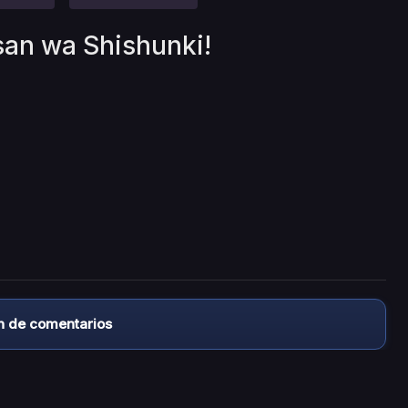
san wa Shishunki!
n de comentarios
almacena ningún archivo/video en sus servidores, ni enlaz