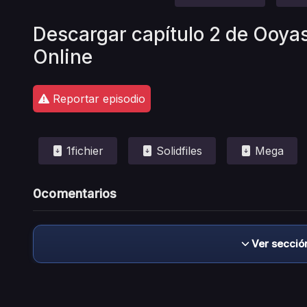
Descargar capítulo 2 de Ooya
Online
Reportar episodio
1fichier
Solidfiles
Mega
0
comentarios
Ver secció
Descargo de responsabilidad: este sitio no 