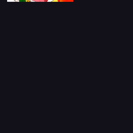
22 Feb 2024
Sister Princess Latino
Capitulo 1
08 Ago 2023
Full Moon wo
Sagashite
Capitulo 1
03 Sep 2020
CLAMP in Wonderland
Capitulo 1