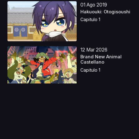
01 Ago 2019
Hakuouki: Otogisoushi
Capitulo 1
12 Mar 2026
Brand New Animal
Castellano
Capitulo 1
11 Jun 2025
Evangelion: 1.11 You
Are (Not) Alone Lat...
Capitulo 1