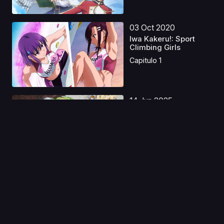
03 Oct 2020
Iwa Kakeru!: Sport
Climbing Girls
Capitulo 1
14 Jun 2025
Code Geass: La
Resurrección de
Lelouch ...
Capitulo 1
04 Jul 2021
Tantei wa Mou,
Shindeiru.
Capitulo 1