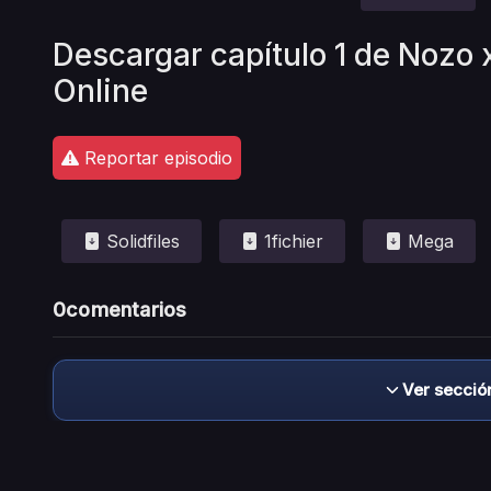
Descargar capítulo 1 de Nozo 
Online
Reportar episodio
Solidfiles
1fichier
Mega
0
comentarios
Ver secció
Descargo de responsabilidad: este sitio no 