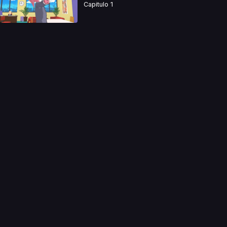
Capitulo 1
a directamente. Ningun video se encuentra