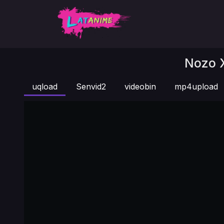
Nozo X
uqload
Senvid2
videobin
mp4upload