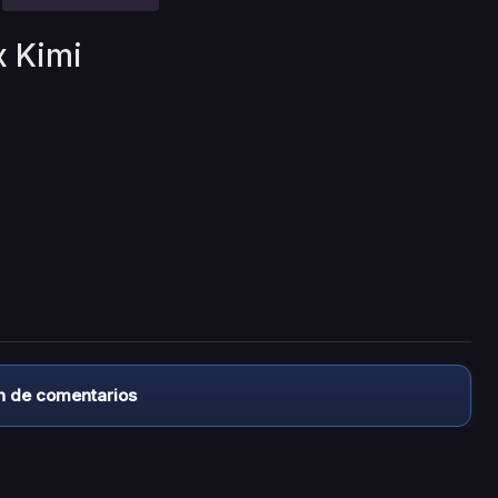
x Kimi
n de comentarios
almacena ningún archivo/video en sus servidores, ni enlaz