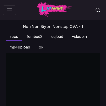
Non Non Biyori Nonstop OVA - 1
zeus
fembed2
uqload
videobin
mp4upload
ok