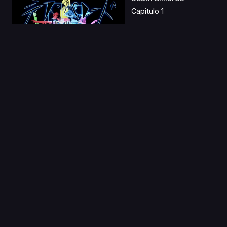
Capitulo 1
03 Sep 2020
Turn A Gundam I
Movie: Earth Light
Capitulo 1
30 Jul 2019
Sword Art Online II
Castellano
Capitulo 1
27 Dic 2022
Tokyo Ghoul Latino