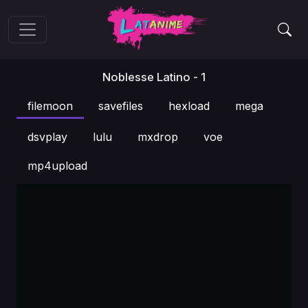
Noblesse Latino - 1
filemoon
savefiles
hexload
mega
dsvplay
lulu
mxdrop
voe
mp4upload