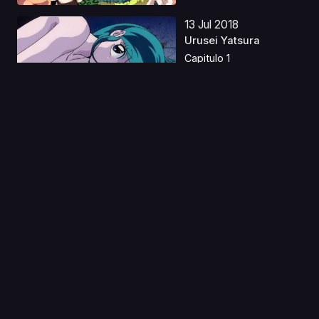
13 Jul 2018
Urusei Yatsura
Capitulo 1
10 Ene 2023
Shikkakumon no
Saikyou Kenja Latino
Capitulo 1
01 Jun 2019
Shingeki no Kyojin
Castellano
Capitulo 1