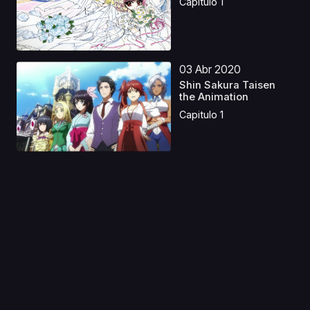
Capitulo 1
03 Abr 2020
Shin Sakura Taisen
the Animation
Capitulo 1
29 Jul 2026
Otome Game Sekai wa
Mob ni Kibishii Seka...
Capitulo 1
07 Ene 2020
Majutsushi Orphen
Hagure Tabi