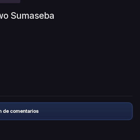
i wo Sumaseba
n de comentarios
almacena ningún archivo/video en sus servidores, ni enlaz