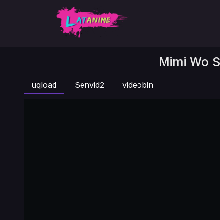
Mimi Wo S
uqload
Senvid2
videobin