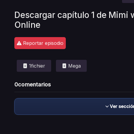
Descargar capítulo 1 de Mim
Online
Reportar episodio
1fichier
Mega
0
comentarios
Ver secció
Descargo de responsabilidad: este sitio no 