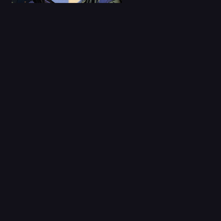
01 May 2020
Flip Flappers
Capitulo 1
12 Jun 2023
Burn Up Scramble
Castellano
Capitulo 1
19 Ene 2022
Fate/Grand Order:
Shuukyoku Tokuiten -
K...
Capitulo 1