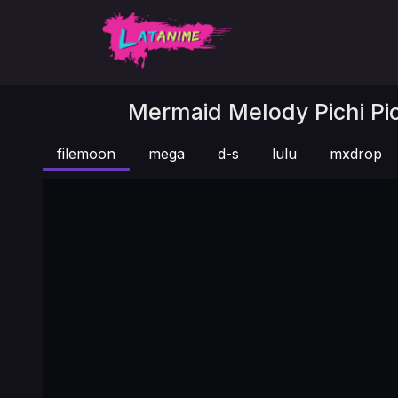
Mermaid Melody Pichi Pich
filemoon
mega
d-s
lulu
mxdrop