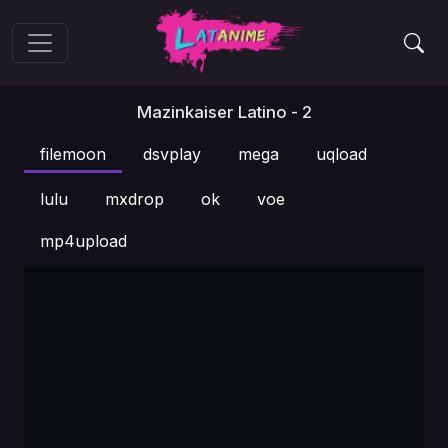
Mazinkaiser Latino - 2
filemoon
dsvplay
mega
uqload
lulu
mxdrop
ok
voe
mp4upload