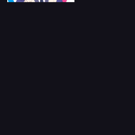
09 Ene 2022
Baraou no Souretsu
Capitulo 1
18 Nov 2025
Ryuusei Sentai
Musumet Latino
Capitulo 1
05 Abr 2020
Gleipnir
Capitulo 1