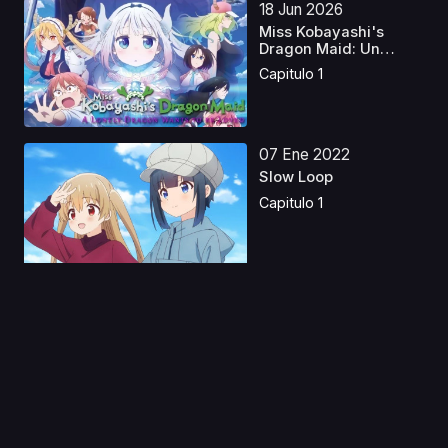
18 Jun 2026
Miss Kobayashi's
Dragon Maid: Un
Dragón...
Capitulo 1
07 Ene 2022
Slow Loop
Capitulo 1
07 Jul 2022
Kumichou Musume to
Sewagakari
Capitulo 1
11 Jun 2020