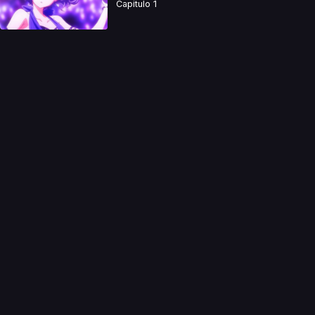
Capitulo 1
a directamente. Ningun video se encuentra