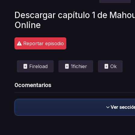
Descargar capítulo 1 de Maho
Online
Reportar episodio
Fireload
1fichier
Ok
0
comentarios
Ver secció
Descargo de responsabilidad: este sitio no 