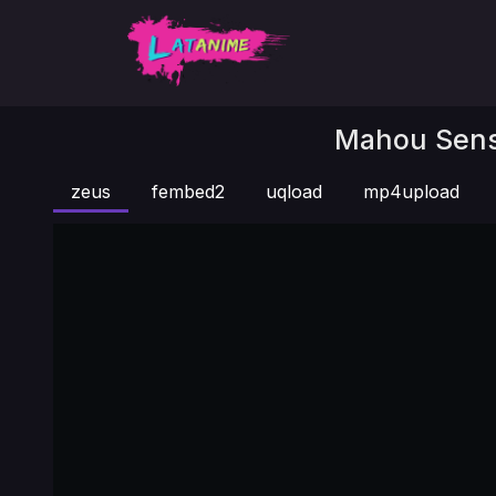
Mahou Sense
zeus
fembed2
uqload
mp4upload