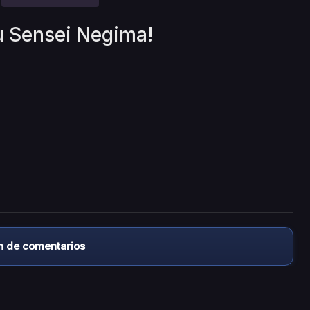
u Sensei Negima!
n de comentarios
almacena ningún archivo/video en sus servidores, ni enlaz