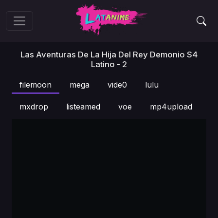
Las Aventuras De La Hija Del Rey Demonio S4
Latino - 2
filemoon
mega
vide0
lulu
mxdrop
listeamed
voe
mp4upload