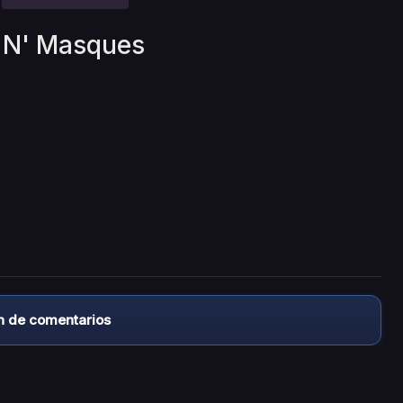
e N' Masques
n de comentarios
almacena ningún archivo/video en sus servidores, ni enlaz