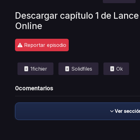
Descargar capítulo 1 de Lanc
Online
Reportar episodio
1fichier
Solidfiles
Ok
0
comentarios
Ver secció
Descargo de responsabilidad: este sitio no 