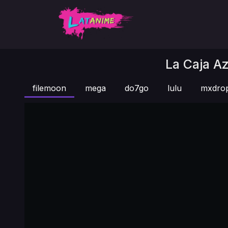
La Caja Az
filemoon
mega
do7go
lulu
mxdro