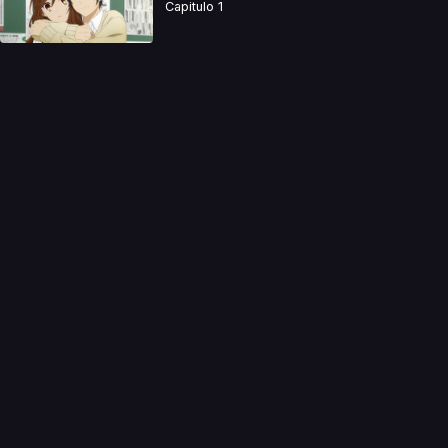
Capitulo 1
a directamente. Ningun video se encuentra