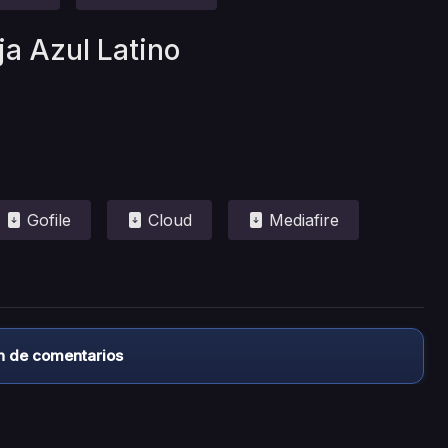
ja Azul Latino
Gofile
Cloud
Mediafire
n de comentarios
almacena ningún archivo/video en sus servidores, ni enlaz