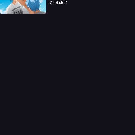
Capitulo 1
a directamente. Ningun video se encuentra