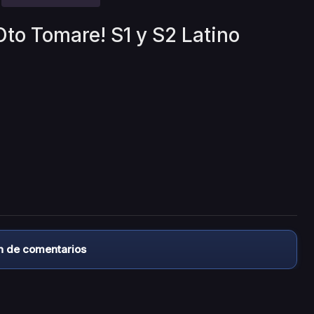
Oto Tomare! S1 y S2 Latino
n de comentarios
almacena ningún archivo/video en sus servidores, ni enlaz