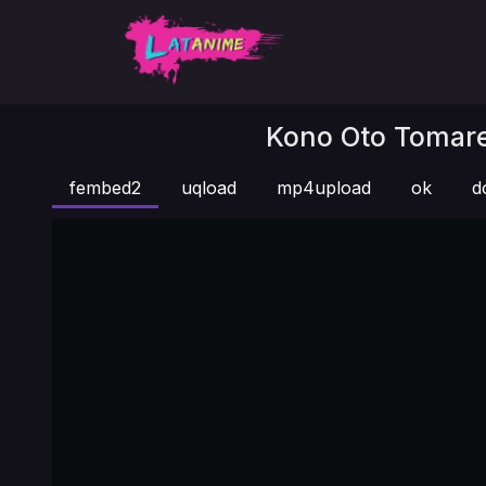
Kono Oto Tomare!
fembed2
uqload
mp4upload
ok
d