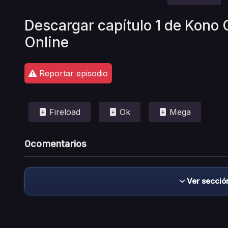
Descargar capítulo 1 de Kono 
Online
Reportar episodio
Fireload
Ok
Mega
0
comentarios
Ver secció
Descargo de responsabilidad: este sitio no 