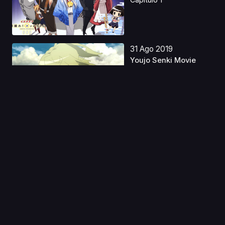
31 Ago 2019
Youjo Senki Movie
1080p
Capitulo 1
27 Jul 2023
Rurouni Kenshin
(2023) Latino
Capitulo 1
22 Ene 2020
Tsugumomo OVA
Capitulo 1