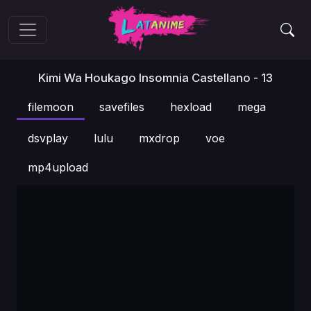
Kimi Wa Houkago Insomnia Castellano - 13
filemoon
savefiles
hexload
mega
dsvplay
lulu
mxdrop
voe
mp4upload