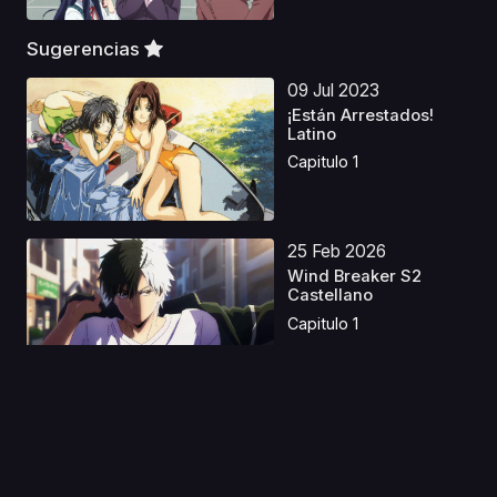
Sugerencias
09 Jul 2023
¡Están Arrestados!
Latino
Capitulo 1
25 Feb 2026
Wind Breaker S2
Castellano
Capitulo 1
04 Jul 2026
Magilumiere Magical
Girls S. A. S2 Latin...
Capitulo 1