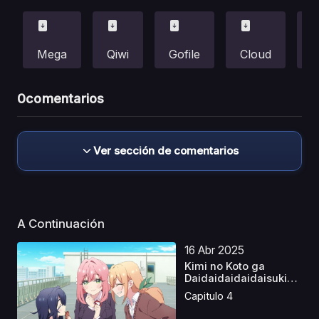
Mega
Qiwi
Gofile
Cloud
P
0
comentarios
Ver sección de comentarios
A Continuación
16 Abr 2025
Kimi no Koto ga
Daidaidaidaidaisuki
na 1...
Capitulo 4