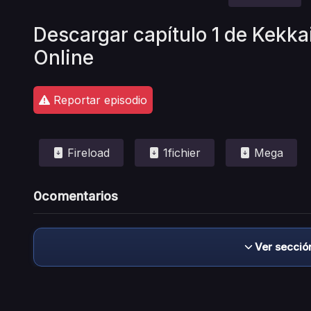
Descargar capítulo 1 de Kekk
Online
Reportar episodio
Fireload
1fichier
Mega
0
comentarios
Ver secció
Descargo de responsabilidad: este sitio no 