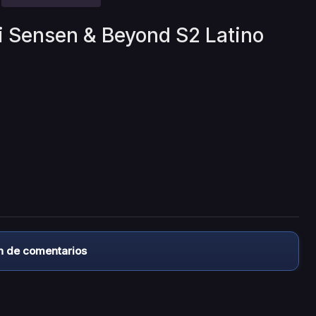
ai Sensen & Beyond S2 Latino
n de comentarios
almacena ningún archivo/video en sus servidores, ni enlaz