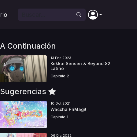
rio
A Continuación
13 Ene 2023
Kekkai Sensen & Beyond S2
Latino
Capitulo 2
Sugerencias
10 Oct 2021
Waccha PriMagi!
Capitulo 1
06 Dic 2022