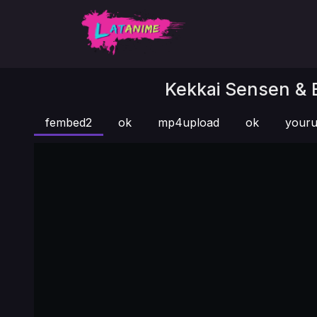
Kekkai Sensen & B
fembed2
ok
mp4upload
ok
youru