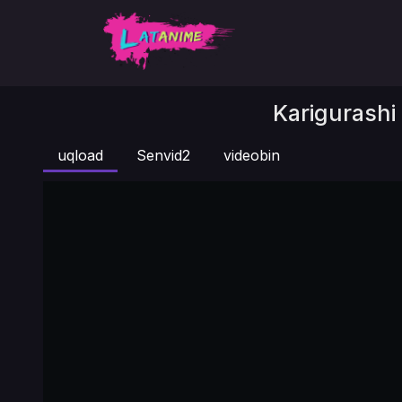
Karigurashi 
uqload
Senvid2
videobin