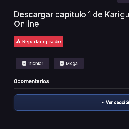
Descargar capítulo 1 de Karigu
Online
Reportar episodio
1fichier
Mega
0
comentarios
Ver secció
Descargo de responsabilidad: este sitio no 