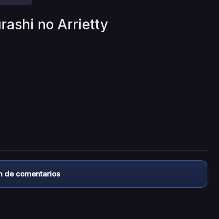
rashi no Arrietty
n de comentarios
almacena ningún archivo/video en sus servidores, ni enlaz