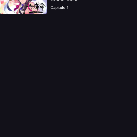
Capitulo 1
a directamente. Ningun video se encuentra