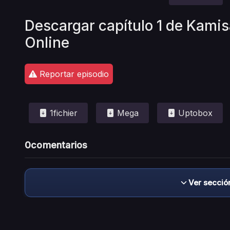
Descargar capítulo 1 de Kami
Online
Reportar episodio
1fichier
Mega
Uptobox
0
comentarios
Ver secció
Descargo de responsabilidad: este sitio no 