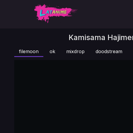
Kamisama Hajimema
filemoon
ok
mixdrop
doodstream