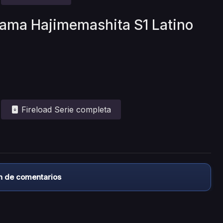
sama Hajimemashita S1 Latino
Fireload Serie completa
n de comentarios
almacena ningún archivo/video en sus servidores, ni enlaz