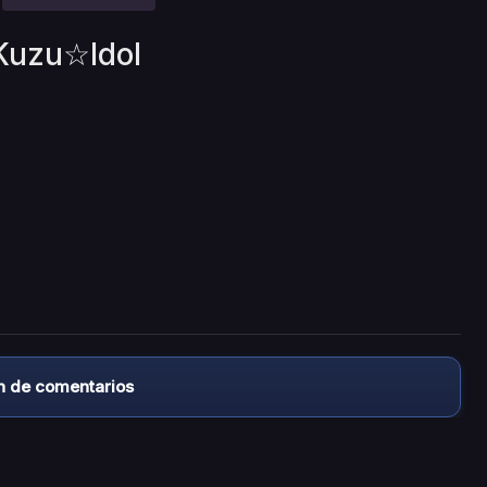
 Kuzu☆Idol
n de comentarios
almacena ningún archivo/video en sus servidores, ni enlaz