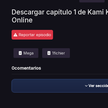
Descargar capítulo 1 de Kami
Online
Reportar episodio
Mega
1fichier
0
comentarios
Ver secció
Descargo de responsabilidad: este sitio no 