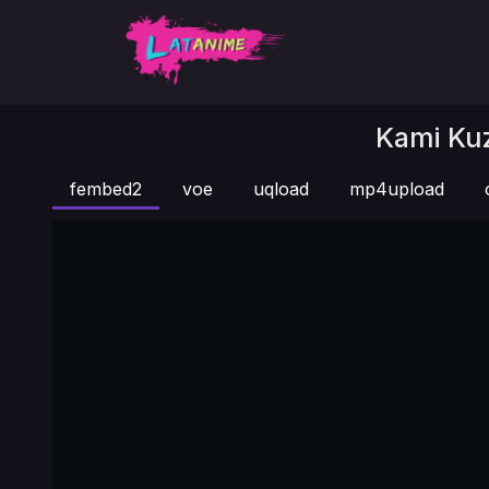
Kami Kuz
fembed2
voe
uqload
mp4upload