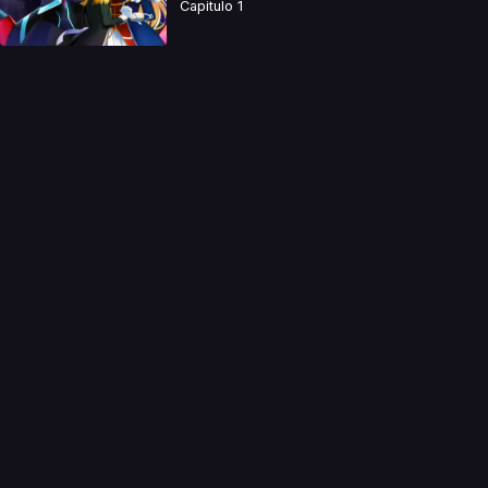
Capitulo 1
a directamente. Ningun video se encuentra