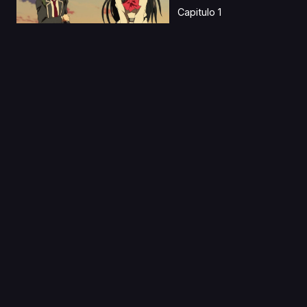
Capitulo 1
10 May 2023
Tsubasa Chronicle S2
Castellano
Capitulo 1
23 Jul 2020
Nurarihyon no Mago:
Sennen Makyou
Capitulo 1
02 Oct 2020
Shingeki no Kyojin
Movie 2: Jiyuu no
Tsu...