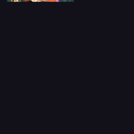
25 Abr 2024
Wind Breaker Latino
Capitulo 1
14 Nov 2019
K-On!: Ura-On!
Capitulo 1
28 Jul 2023
Miraculous: Ladybug
& Cat Noir. The Movi...
Capitulo 1