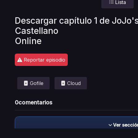
Lista
Descargar capítulo 1 de JoJo'
Castellano
Online
Reportar episodio
Gofile
Cloud
0
comentarios
Ver secció