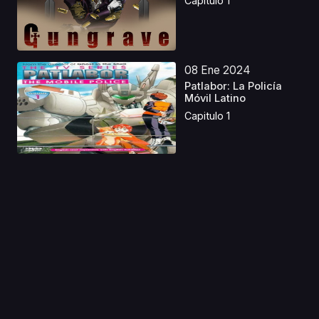
Capitulo 1
08 Ene 2024
Patlabor: La Policía
Móvil Latino
Capitulo 1
06 Sep 2020
Karigurashi no Arrietty
Capitulo 1
07 Oct 2019
Rurouni Kenshin: Meiji
Kenkaku Romantan