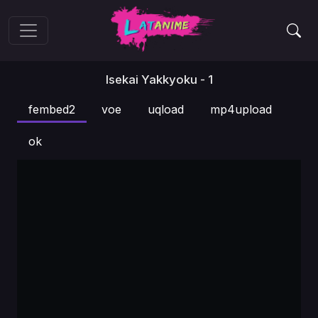
Isekai Yakkyoku - 1
fembed2
voe
uqload
mp4upload
ok