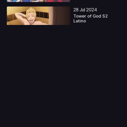
28 Jul 2024
Tower of God S2
Latino
Capitulo 1
19 Jun 2025
Utena - La Chica
Revolucionaria
Castella...
Capitulo 1
01 Ene 2023
Megalobox 2: Nomad
Latino
Capitulo 1