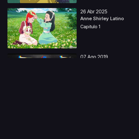
26 Abr 2025
Anne Shirley Latino
Capitulo 1
07 Ago 2019
Poputepipikku (Pop
Team Epic)
Capitulo 1
24 Dic 2022
Subarashiki Kono
Sekai The Animation
Lat...
Capitulo 1