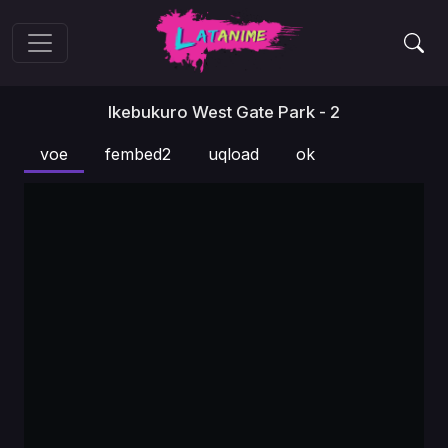
Ikebukuro West Gate Park - 2
voe
fembed2
uqload
ok