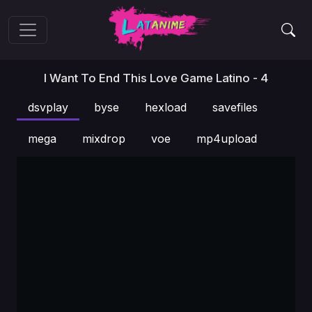
I Want To End This Love Game Latino - 4
dsvplay
byse
hexload
savefiles
mega
mixdrop
voe
mp4upload