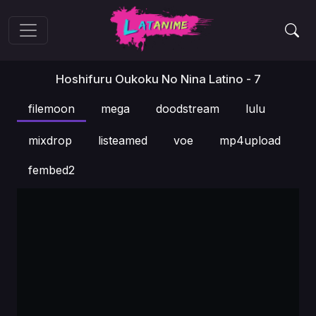
Hoshifuru Oukoku No Nina Latino - 7
filemoon
mega
doodstream
lulu
mixdrop
listeamed
voe
mp4upload
fembed2