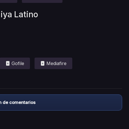
iya Latino
Gofile
Mediafire
n de comentarios
almacena ningún archivo/video en sus servidores, ni enlaz