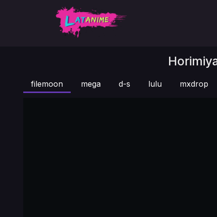
Horimiya
filemoon
mega
d-s
lulu
mxdrop