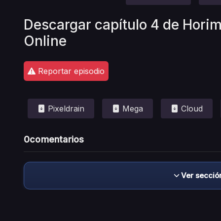
Descargar capítulo 4 de Horim
Online
Reportar episodio
Pixeldrain
Mega
Cloud
0
comentarios
Ver secció
Descargo de responsabilidad: este sitio no 