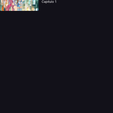
Capitulo 1
a directamente. Ningun video se encuentra