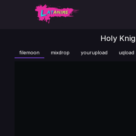
Holy Knig
filemoon
mixdrop
yourupload
uqload