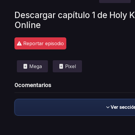
Descargar capítulo 1 de Holy K
Online
Reportar episodio
Mega
Pixel
0
comentarios
Ver secció
Descargo de responsabilidad: este sitio no 