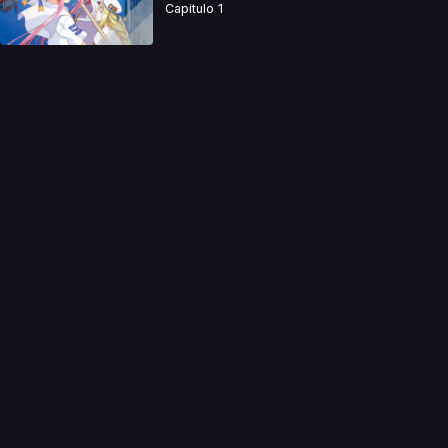
Capitulo 1
a directamente. Ningun video se encuentra