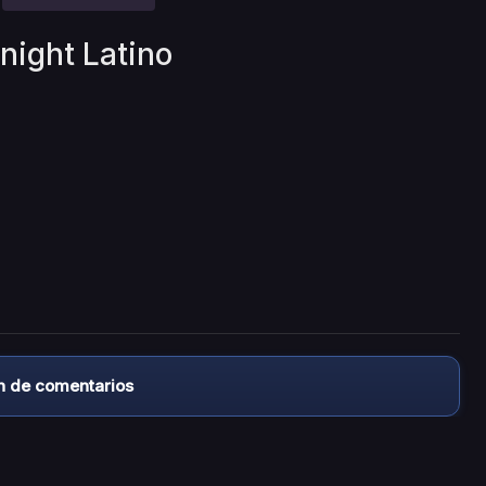
night Latino
n de comentarios
almacena ningún archivo/video en sus servidores, ni enlaz