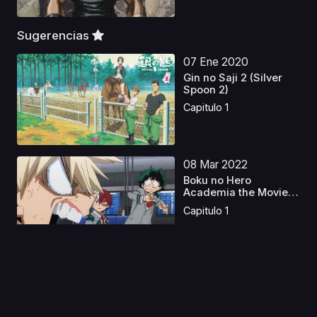
Sugerencias
07 Ene 2020
Gin no Saji 2 (Silver
Spoon 2)
Capitulo 1
08 Mar 2022
Boku no Hero
Academia the Movie
3: World...
Capitulo 1
11 Jul 2026
Hanaori-san Still
Wants to Fight in the ...
Capitulo 1