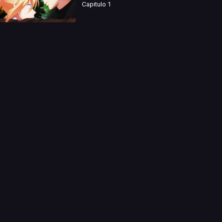
Capitulo 1
a directamente. Ningun video se encuentra