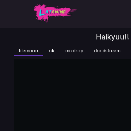
Haikyuu!! 
filemoon
ok
mixdrop
doodstream