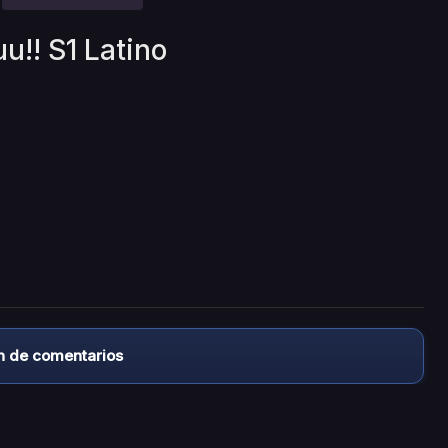
u!! S1 Latino
n de comentarios
almacena ningún archivo/video en sus servidores, ni enlaz