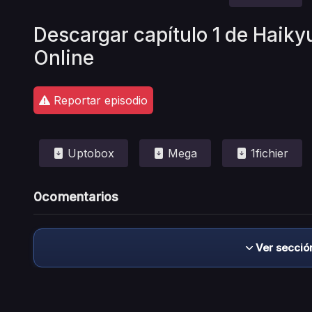
Descargar capítulo 1 de Haikyu
Online
Reportar episodio
Uptobox
Mega
1fichier
0
comentarios
Ver secció
Descargo de responsabilidad: este sitio no 