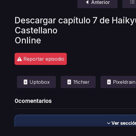
Anterior
Descargar capítulo 7 de Haiky
Castellano
Online
Reportar episodio
Uptobox
1fichier
Pixeldrain
0
comentarios
Ver secció