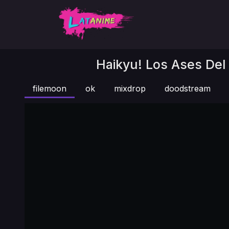
Haikyu! Los Ases Del 
filemoon
ok
mixdrop
doodstream